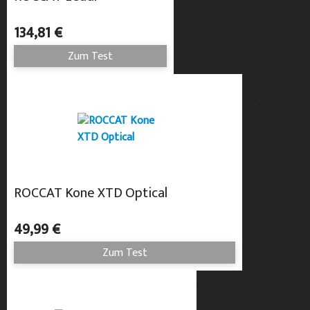
of Legends-Team an den
Start.
134,81 €
Aus meiner Sicht merkt
Zum Test
man genau
daran, dass
ROCCAT
wirklich das
Gaming lebt
und dafür
versucht die
besten
ROCCAT Kone XTD Optical
Produkte
herzustellen.
49,99 €
Neben
Gaming-
Zum Test
Mäusen
bietet man auch
unterschiedlichstes