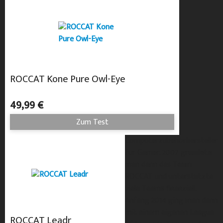
ROCCAT Kone Pure Owl-Eye
49,99 €
Zum Test
Computerzubehörhersteller
für Gamer. 2007 gründete
man dann das Team
ROCCAT und unterstützte
viele Teams finanziell.
Anfang 2014 ging man dann
mit einem eigenen League
ROCCAT Leadr