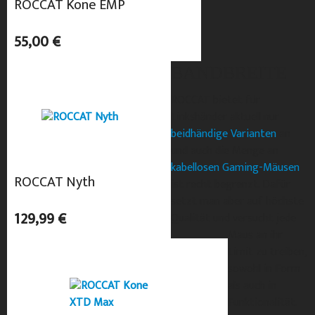
ROCCAT Kone EMP
55,00 €
BANDBREITE
ROCCAT bietet für
Linkshänder aktuell nur
beidhändige Varianten
an
und auch die Menge an
kabellosen Gaming-Mäusen
ROCCAT Nyth
ist recht begrenzt. Dafür
setzt man aber auf höchste
129,99 €
Qualität und versucht jede
Maus an ihr
Limit zu treiben,
sowohl in Form
als auch in
Funktionalität.