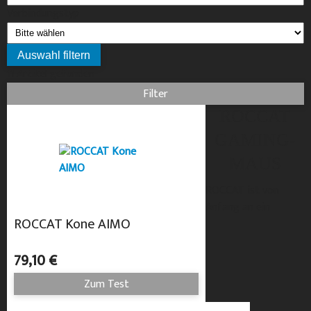
Verbindungstyp
11 Artikel gefunden
Filter
ROCCAT
GAMING-
MAUS
ROCCAT ist von
Anfang an ein
ROCCAT Kone AIMO
79,10 €
Zum Test