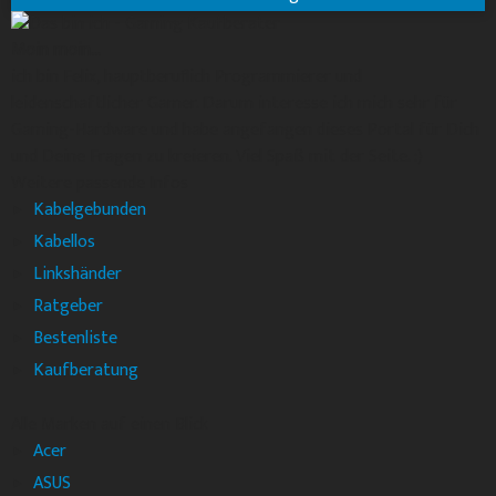
Moin moin...
ich bin Felix, hauptberuflich Programmierer und
leidenschaftlicher Gamer. Darum interesse ich mich sehr für
Gaming-Hardware und habe angefangen dieses Portal für Dich
und Deine Fragen zu kreieren. Viel Spaß mit der Seite. :)
Weitere passende Infos
Kabelgebunden
Kabellos
Linkshänder
Ratgeber
Bestenliste
Kaufberatung
Alle Marken auf einen Blick
Acer
ASUS