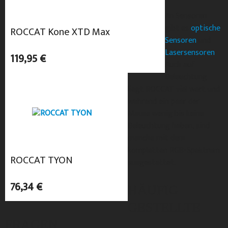
An Sensoren
gibt es
optische
ROCCAT Kone XTD Max
Sensoren
und
Lasersensoren
.
119,95 €
Auch auf
Beleuchtung
liegt ROCCAT viel wert und
während ein paar der
Mäuse wenig bis keine
Beleuchtung haben, sind
manche mit dem
kompletten RGB-Spektrum
ROCCAT TYON
ausgestattet.
76,34 €
HÄUFIG
GESTELLTE
FRAGEN