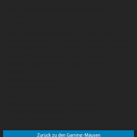
Gibt es Kompatibilitätsprobleme mit Software von
Konkurrenten?
Aktuell ist mir kein Problem bekannt.
Kann man zusätzliche Gewichte in die Mäuse packen?
Unter den technischen Daten findest Du die Info, wenn dort
nichts angegeben ist, dann geht es in der Regel leider nicht.
Sind die Mäuse zum Minecraft spielen geeignet?
Ja, definitiv. Jede Maus ist zum Spielen von Minecraft
geeignet.
Wie lang sind die Kabel?
Die Kabellänge findest Du immer unter den technischen
Daten.
Sind die Mäuse kompatibel mit Windows 10?
Die Maus selbst definitiv, die Software sollte aber auch mit
Windows 10 Kompatibel sein.
Zurück zu den Gaming-Mäusen