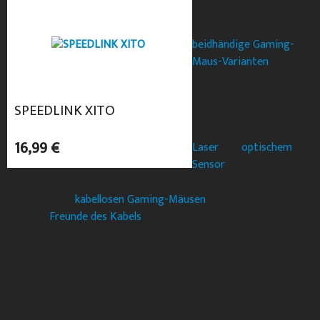
Von SPEEDLINK gibt es
beidhändige Gaming-
Maus-Varianten
, aber
keine direkt für
Linkshänder. Bei den
SPEEDLINK XITO
Sensoren kannst Du aber
auswählen zwischen
16,99 €
Laser
und
optischem
Sensor
.
Die Anzahl an
kabellosen Gaming-Mäusen
ist sehr begrenzt,
aber für
Freunde des Kabels
gibt es genügend. Ich werde
versuchen herauszufinden warum das so ist, denn kabellos wird
immer beliebter – auch in der Gaming-Branche.
HÄUFIG GESTELLTE FRAGEN
Die Treibersoftware macht Probleme – was tun?