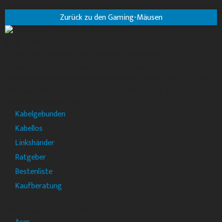
Zurück zu den Gaming-Mäusen
Moin moin...
ich bin Felix, hauptberuflich Programmierer und
leidenschaftlicher Gamer. Darum interesse ich mich sehr für
Gaming-Hardware und habe angefangen dieses Portal für Dich
und Deine Fragen zu kreieren. Viel Spaß mit der Seite. :)
Weitere passende Infos
Kabelgebunden
Kabellos
Linkshänder
Ratgeber
Bestenliste
Kaufberatung
Alle Marken auf einen Blick