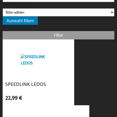
Verbindungstyp
11 Artikel gefunden
Filter
SPEEDLINK
GAMING-
MAUS
SPEEDLINK ist eine
Firma für technische
SPEEDLINK LEDOS
Produkte. Neben
Spielzeug-Drohnen
22,99 €
und -Fahrzeugen
findet man
auch Foto
Zubehör oder