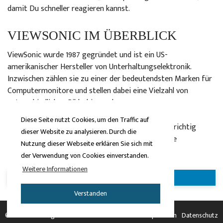
damit Du schneller reagieren kannst.
VIEWSONIC IM ÜBERBLICK
ViewSonic wurde 1987 gegründet und ist ein US-
amerikanischer Hersteller von Unterhaltungselektronik.
Inzwischen zählen sie zu einer der bedeutendsten Marken für
Computermonitore und stellen dabei eine Vielzahl von
unterschiedlichen Bildschirmen her.
Diese Seite nutzt Cookies, um den Traffic auf
In den Gaming-Markt ist man wohl schon 2014 so richtig
dieser Website zu analysieren. Durch die
eingestiegen und hat direkt einige coole Monitore
Nutzung dieser Webseite erklären Sie sich mit
herausgebracht.
der Verwendung von Cookies einverstanden.
Weitere Informationen
Zurück zu den Gaming-Monitoren
Verstanden
© 2026 - Gaming Kaufberater
Impressum
Datenschutz