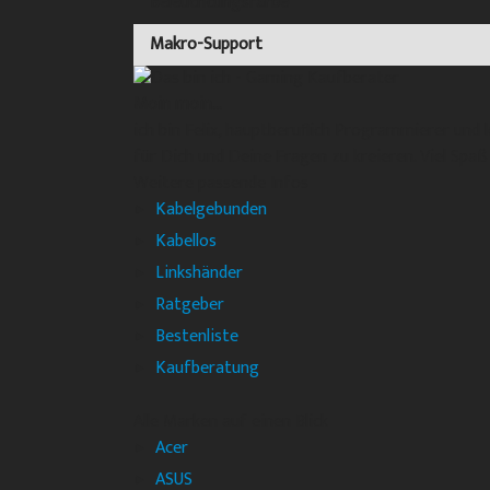
Beleuchtungsfarbe
Makro-Support
Moin moin...
ich bin Felix, hauptberuflich Programmierer un
für Dich und Deine Fragen zu kreieren. Viel Spaß 
Weitere passende Infos
Kabelgebunden
Kabellos
Linkshänder
Ratgeber
Bestenliste
Kaufberatung
Alle Marken auf einen Blick
Acer
ASUS