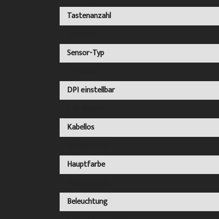
Tastenanzahl
Mausrad
Sensor-Typ
DPI max.
DPI einstellbar
Kabellänge
Kabellos
Anschlusstyp
Hauptfarbe
Akzentfarbe
Beleuchtung