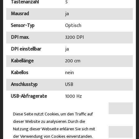
Tastenanzahl
5
Mausrad
ja
Sensor-Typ
Optisch
DPI max.
3200 DPI
DPI einstellbar
ja
Kabellänge
200 cm
Kabellos
nein
Anschlusstyp
USB
USB-Abfragerate
1000 Hz
Hauptfarbe
Schwarz
Diese Seite nutzt Cookies, um den Traffic auf
Akzentfarbe
Rot
dieser Website zu analysieren. Durch die
Nutzung dieser Webseite erklären Sie sich mit
Beleuchtung
ja
der Verwendung von Cookies einverstanden.