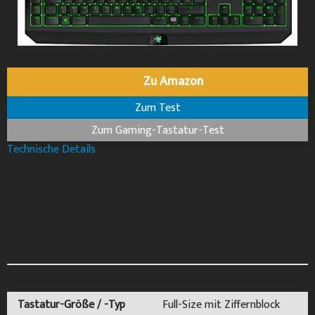
139,99 €
Zu Amazon
Zum Test
Zum Gaming-Tastatur-Test
Technische Details
TECHNISCHE DETAILS VON
RAZER BLACKWIDOW ULTIMATE
2014
Eigenschaft
Details
Tastentyp
Mechanisch
Tastatur-Größe / -Typ
Full-Size mit Ziffernblock