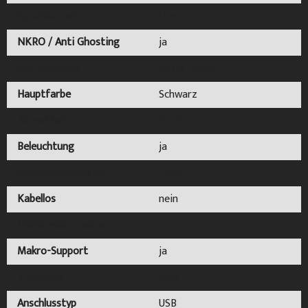
Sprachlayout
Deutsch
NKRO / Anti Ghosting
ja
Key-Switches
Razer Green
Hauptfarbe
Schwarz
Akzentfarbe
Weiß
Beleuchtung
ja
Beleuchtungsfarbe
Grün
Kabellos
nein
Multimedia-Tasten
ja
Makro-Support
ja
Touchpad
nein
Anschlusstyp
USB