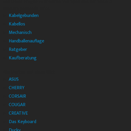
und Deine Fragen zu kreieren. Viel Spaß mit der Seite. :)
Weitere passende Infos
Kabelgebunden
Kabellos
Mechanisch
Handballenauflage
Ratgeber
Kaufberatung
Alle Marken auf einen Blick
ASUS
CHERRY
CORSAIR
COUGAR
CREATIVE
Das Keyboard
Ducky