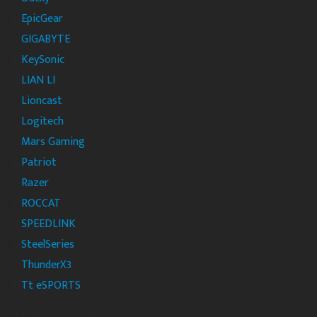
EpicGear
GIGABYTE
KeySonic
LIAN LI
Lioncast
Logitech
Mars Gaming
Patriot
Razer
ROCCAT
SPEEDLINK
SteelSeries
ThunderX3
Tt eSPORTS