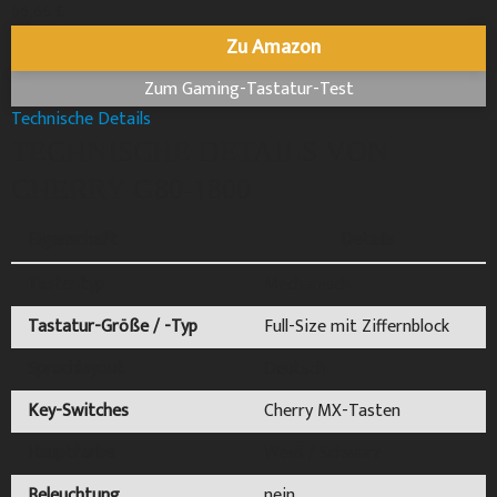
66,65 €
Zu Amazon
Zum Gaming-Tastatur-Test
Technische Details
TECHNISCHE DETAILS VON
CHERRY G80-1800
Eigenschaft
Details
Tastentyp
Mechanisch
Tastatur-Größe / -Typ
Full-Size mit Ziffernblock
Sprachlayout
Deutsch
Key-Switches
Cherry MX-Tasten
Hauptfarbe
Weiß / Schwarz
Beleuchtung
nein