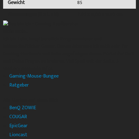
Gewicht
85
Abmessungen (B x L x H)
7,00 x 11,00 x 11,50 cm
Moin moin...
ich bin Felix, hauptberuflich Programmierer und
leidenschaftlicher Gamer. Darum interesse ich mich sehr für
Gaming-Hardware und habe angefangen dieses Portal für Dich
und Deine Fragen zu kreieren. Viel Spaß mit der Seite. :)
Weitere passende Infos
Gaming-Mouse-Bungee
Ratgeber
Alle Marken auf einen Blick
BenQ ZOWIE
COUGAR
EpicGear
Lioncast