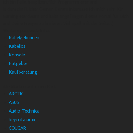
ich bin Felix, hauptberuflich Programmierer und
leidenschaftlicher Gamer. Darum interesse ich mich sehr für
Gaming-Hardware und habe angefangen dieses Portal für Dich
und Deine Fragen zu kreieren. Viel Spaß mit der Seite. :)
Weitere passende Infos
Kabelgebunden
Kabellos
Konsole
Ratgeber
Kaufberatung
Alle Marken auf einen Blick
ARCTIC
ASUS
Audio-Technica
beyerdynamic
COUGAR