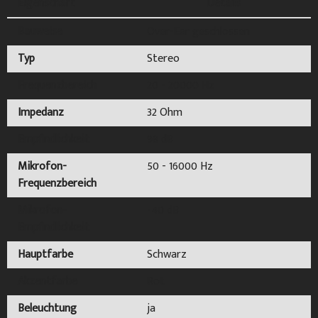
Eigenschaft
Details
Bauweise
Over-Ear geschlossen
Typ
Stereo
Frequenzbereich
20 - 20000 Hz
Impedanz
32 Ohm
Empfindlichkeit
98 dB
Mikrofon-
50 - 16000 Hz
Frequenzbereich
Mikrofon-
-40 dB
Empfindlichkeit
Hauptfarbe
Schwarz
Akzentfarbe
Rot
Beleuchtung
ja