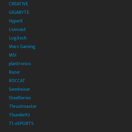
CREATIVE
GIGABYTE
HyperX
Lioncast
Logitech
Mars Gaming
MSI
plantronics
Razer
ROCCAT
Sennheiser
SteelSeries
Thrustmaster
ThunderX3
Tt eSPORTS