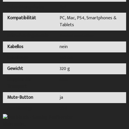
Beleuchtungsfarbe
Rot
Kompatibilität
PC, Mac, PS4, Smartphones &
Tablets
Mikrofon-Ergonomie
flexibel einstellbar
Kabellos
nein
Kabellänge
150 cm
Gewicht
320 g
Klappbar für
nein
Transport
Mute-Button
ja
Anschlusstyp
USB
Moin moin...