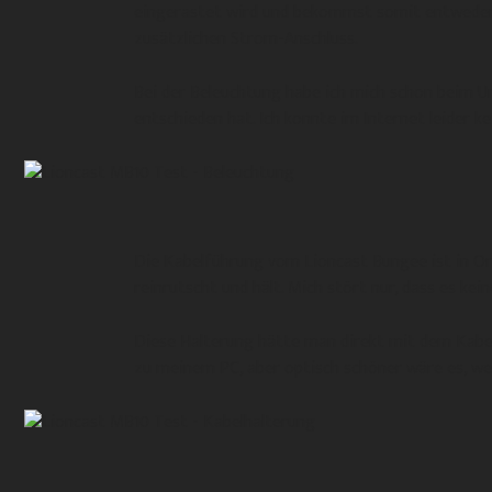
eingerastet wird und bekommst somit entweder 
zusätzlichen Strom-Anschluss.
Bei der Beleuchtung habe ich mich schon beim Un
entschieden hat. Ich konnte im Internet leider k
Die Kabelführung vom Lioncast Bungee ist in Or
reinrutscht und hält. Mich stört nur, dass es ke
Diese Halterung hätte man direkt mit dem Kabe
zu meinem PC, aber optisch schöner wäre es, w