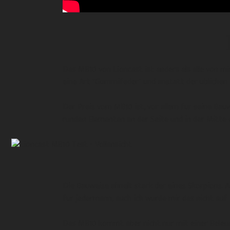
Das MB10 von Lioncast ist anders als alle von m
eine Art "Gummifeder" und anstatt der üblichen 
Der Preis vom MB10 ist, vor allem für seine Bau
runden Elementen an der Seite und in der Mitte
Die Bauweise ähnelt stark der eines Skorpions. A
für jedermann, auch ich würde mir das nicht auf de
Das MB10 kommt aber nicht nur mit einer Beleu