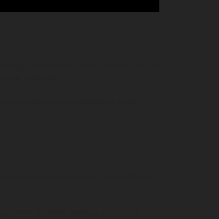
T
e-Bungee, aber anstatt einer Stahlfeder nutzt es
genden Testbericht.
ehalten. Außerdem ist es beleuchtet an den
bel halten kann. Diese Optik ist definitiv nicht
bestimmen an welcher Rundung der Stachel