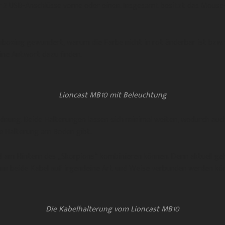
2 USB-Anschlüsse vorne oder einen. Insgesamt besitzt das Mouse-
boxing gewundert, warum die Farbe nicht in rot änderbar ist bzw. 
eine Antwort dazu finden.
Lioncast MB10 mit Beleuchtung
dnung. Beide Halterungen lassen sich minimal weiten, wodurch auc
ine Halterung am Boden gibt.
l am Hintern des „Skorpions“ kombinieren können. Denn aktuell g
enn beide Kabel auf irgendeine Art und Weise verbunden werden 
Die Kabelhalterung vom Lioncast MB10