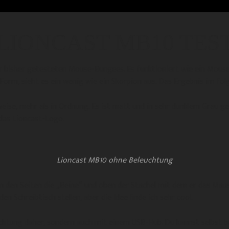
LIONCAST MB10 TES
ir bisher getesteten Mouse-Bungees. Es funktioniert wie ein Mous
Form, sieht es ein wenig wie ein Skorpion aus. Das Ergebnis im fol
weise, mehr als in Ordnung. Es ist matt und in sehr dunklem Grau g
 das Lioncast-Logo.
Lioncast MB10 ohne Beleuchtung
n den Seiten die „Beine“ und oben der Stachel mit dem er das Mauska
n Schreibtisch stellen, aber die Idee finde ich sehr cool.
chtung daher, sondern auch mit einem USB-Hub. Du kannst selbst 